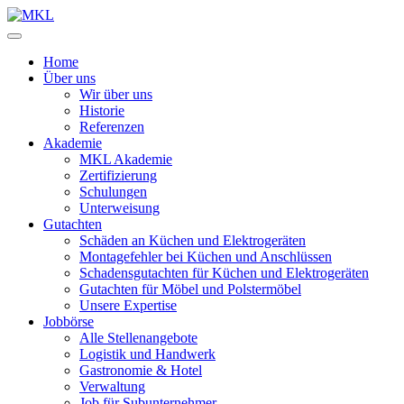
Zum
Inhalt
springen
Home
Über uns
Wir über uns
Historie
Referenzen
Akademie
MKL Akademie
Zertifizierung
Schulungen
Unterweisung
Gutachten
Schäden an Küchen und Elektrogeräten
Montagefehler bei Küchen und Anschlüssen
Schadensgutachten für Küchen und Elektrogeräten
Gutachten für Möbel und Polstermöbel
Unsere Expertise
Jobbörse
Alle Stellenangebote
Logistik und Handwerk
Gastronomie & Hotel
Verwaltung
Job für Subunternehmer