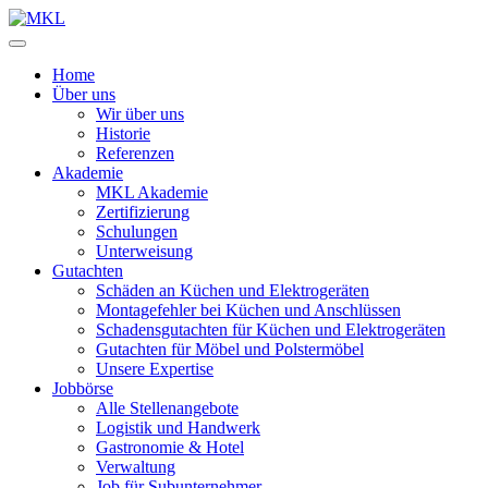
Zum
Inhalt
springen
Home
Über uns
Wir über uns
Historie
Referenzen
Akademie
MKL Akademie
Zertifizierung
Schulungen
Unterweisung
Gutachten
Schäden an Küchen und Elektrogeräten
Montagefehler bei Küchen und Anschlüssen
Schadensgutachten für Küchen und Elektrogeräten
Gutachten für Möbel und Polstermöbel
Unsere Expertise
Jobbörse
Alle Stellenangebote
Logistik und Handwerk
Gastronomie & Hotel
Verwaltung
Job für Subunternehmer