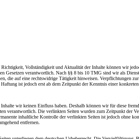
die Richtigkeit, Vollständigkeit und Aktualität der Inhalte können wir
n Gesetzen verantwortlich. Nach §§ 8 bis 10 TMG sind wir als Dienstean
, die auf eine rechtswidrige Tätigkeit hinweisen. Verpflichtungen z
e Haftung ist jedoch erst ab dem Zeitpunkt der Kenntnis einer konkre
n Inhalte wir keinen Einfluss haben. Deshalb können wir für diese fre
 Seiten verantwortlich. Die verlinkten Seiten wurden zum Zeitpunkt der
manente inhaltliche Kontrolle der verlinkten Seiten ist jedoch ohne ko
umgehend entfernen.
n Seiten unterliegen dem deutschen Urheberrecht. Die Vervielfältigung,