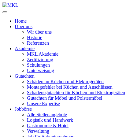
Zum
Inhalt
springen
Home
Über uns
Wir über uns
Historie
Referenzen
Akademie
MKL Akademie
Zertifizierung
Schulungen
Unterweisung
Gutachten
Schäden an Küchen und Elektrogeräten
Montagefehler bei Küchen und Anschlüssen
Schadensgutachten für Küchen und Elektrogeräten
Gutachten für Möbel und Polstermöbel
Unsere Expertise
Jobbörse
Alle Stellenangebote
Logistik und Handwerk
Gastronomie & Hotel
Verwaltung
Job für Subunternehmer