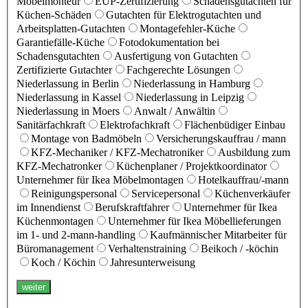
Möbelmonteur
EUP-Zertifizierung
Schadensgutachten für
Küchen-Schäden
Gutachten für Elektrogutachten und
Arbeitsplatten-Gutachten
Montagefehler-Küche
Garantiefälle-Küche
Fotodokumentation bei
Schadensgutachten
Ausfertigung von Gutachten
Zertifizierte Gutachter
Fachgerechte Lösungen
Niederlassung in Berlin
Niederlassung in Hamburg
Niederlassung in Kassel
Niederlassung in Leipzig
Niederlassung in Moers
Anwalt / Anwältin
Sanitärfachkraft
Elektrofachkraft
Flächenbüdiger Einbau
Montage von Badmöbeln
Versicherungskauffrau / mann
KFZ-Mechaniker / KFZ-Mechatroniker
Ausbildung zum
KFZ-Mechatronker
Küchenplaner / Projektkoordinator
Unternehmer für Ikea Möbelmontagen
Hotelkauffrau/-mann
Reinigungspersonal
Servicepersonal
Küchenverkäufer
im Innendienst
Berufskraftfahrer
Unternehmer für Ikea
Küchenmontagen
Unternehmer für Ikea Möbellieferungen
im 1- und 2-mann-handling
Kaufmännischer Mitarbeiter für
Büromanagement
Verhaltenstraining
Beikoch / -köchin
Koch / Köchin
Jahresunterweisung
weiter