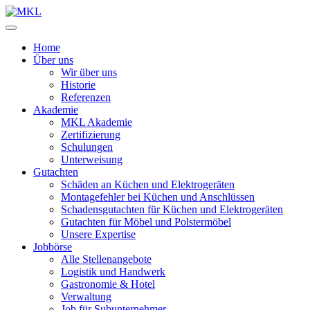
Zum
Inhalt
springen
Home
Über uns
Wir über uns
Historie
Referenzen
Akademie
MKL Akademie
Zertifizierung
Schulungen
Unterweisung
Gutachten
Schäden an Küchen und Elektrogeräten
Montagefehler bei Küchen und Anschlüssen
Schadensgutachten für Küchen und Elektrogeräten
Gutachten für Möbel und Polstermöbel
Unsere Expertise
Jobbörse
Alle Stellenangebote
Logistik und Handwerk
Gastronomie & Hotel
Verwaltung
Job für Subunternehmer