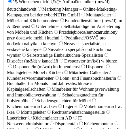
🚀 Wir suchen dich! 🚀👉 Aufmaßtechniker (m/w/d) –
deutschlandweit
Marketing Manager – Online-Marketing-
Kampagnen bei der cyberNETix GmbH
Montageleiter
Möbel- und Küchenmonteur
Kundendienstfahrer (m/w/d) im
Außendienst
Unternehmer / Selbstständige für Auslieferung
von Möbeln und Küchen
Przedsiębiorca/samozatrudniony
przy dostawie mebli i kuchni
Podnikatel/OSVČ pro
dodávku nábytku a kuchyní
Nezávislí specialisté na
vestavěné kuchyně
Niezależni specjaliści od kuchni na
wymiar
Selbstständige Einbauküchen-Spezialisten
Dispečer (m/ž/d) v kanceláři
Dyspozytor (m/k/d) w biurze
Disponent/in (m/w/d) im Innendienst
Disponent
Montageleiter Möbel / Küchen
Mitarbeiter Callcenter /
Kundenservicemitarbeiter
Lohn- und Finanzbuchhalter/in
Buchhalter für Monats- und Jahresabschlüsse in
Kapitalgesellschaften
Mitarbeiter für Wohnungsverwaltung
und Immobilienverwaltung
Schadensgutachten für
Polstermöbel
Schadensgutachten für Möbel
Küchenmonteur schw. Ikea
Lagerist
Möbelmonteur schw.
Ikea
Montageleiter
Rechtsanwaltsfachangestellte
Lagerleiter
Küchenplaner im AD
IT
Netzwerkadministrator
Disponent/in
Küchenmonteur