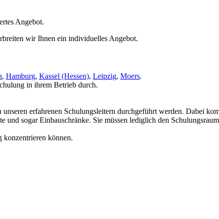
ertes Angebot.
breiten wir Ihnen ein individuelles Angebot.
n
,
Hamburg
,
Kassel (Hessen)
,
Leipzig
,
Moers
.
chulung in ihrem Betrieb durch.
on unseren erfahrenen Schulungsleitern durchgeführt werden. Dabei ko
 und sogar Einbauschränke. Sie müssen lediglich den Schulungsraum zu
g konzentrieren können.