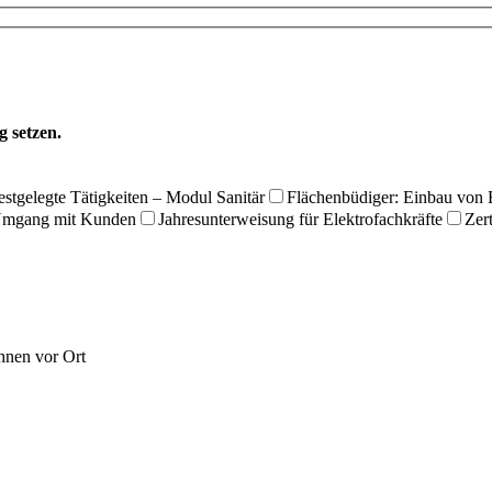
g setzen.
estgelegte Tätigkeiten – Modul Sanitär
Flächenbüdiger: Einbau von E
 Umgang mit Kunden
Jahresunterweisung für Elektrofachkräfte
Zer
Ihnen vor Ort