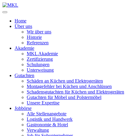
Zum
Inhalt
springen
Home
Über uns
Wir über uns
Historie
Referenzen
Akademie
MKL Akademie
Zertifizierung
Schulungen
Unterweisung
Gutachten
Schäden an Küchen und Elektrogeräten
Montagefehler bei Küchen und Anschlüssen
Schadensgutachten für Küchen und Elektrogeräten
Gutachten für Möbel und Polstermöbel
Unsere Expertise
Jobbörse
Alle Stellenangebote
Logistik und Handwerk
Gastronomie & Hotel
Verwaltung
Job für Subunternehmer